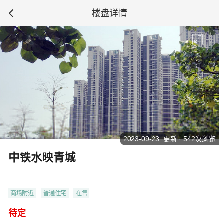
楼盘详情
2023-09-23 更新 · 542次浏览
中铁水映青城
商场附近
普通住宅
在售
待定