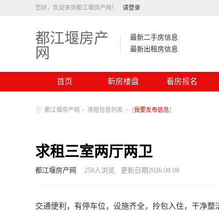
您好，欢迎来到都江堰房产网！
请登录
都江堰房产
最新二手房信息
网
最新出租房信息
首页
新房楼盘
看房报名
都江堰房产网
>
求租信息列表
>
[
我要发布信息
]
求租三室两厅两卫
都江堰房产网
258
人浏览
更新日期2026.08.08
交通便利，有停车位，设施齐全，拎包入住，干净整