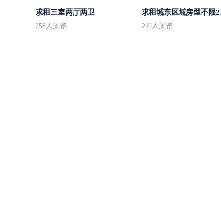
求租三室两厅两卫
求租城东
258
人浏览
249
人浏览