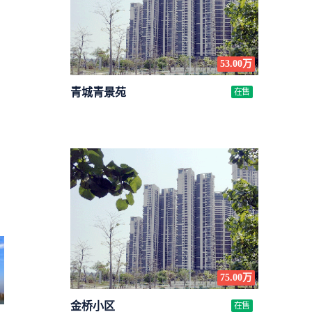
53.00万
青城青景苑
在售
75.00万
金桥小区
在售