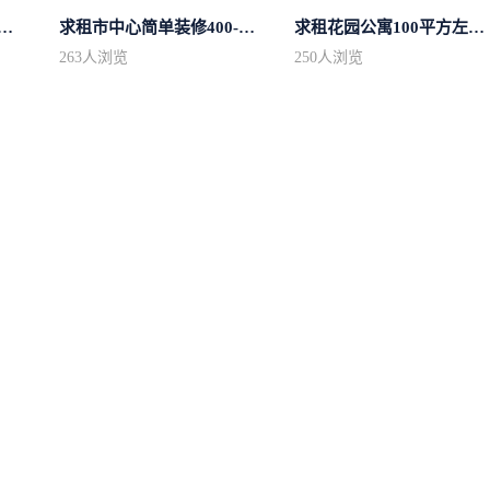
区域房型不限2室2卫装修不限2...
求租市中心简单装修400-500
求租花园公寓100平方左右，电梯房
263
人浏览
250
人浏览